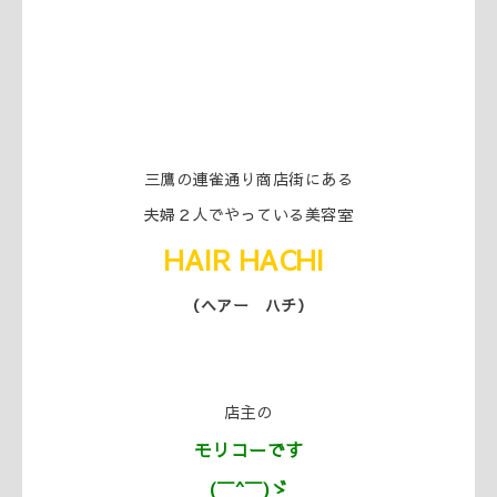
三鷹の連雀通り商店街にある
夫婦２人でやっている美容室
HAIR
HACHI
（ヘアー ハチ）
店主の
モリコーです
(￣^￣)ゞ