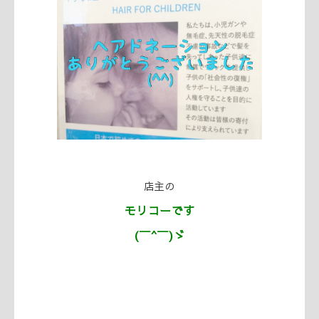
店主の
モリコーです
(￣^￣)ゞ