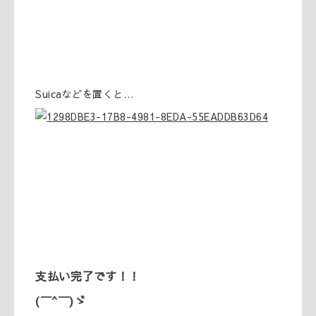
Suicaなどを置くと…
支払い完了です！！
(￣^￣)ゞ