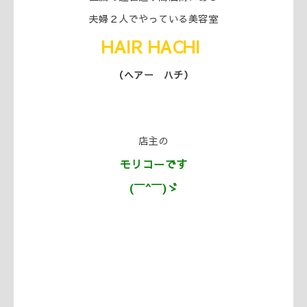
夫婦２人でやっている美容室
HAIR
HACHI
（ヘアー ハチ）
店主の
モリコーです
(￣^￣)ゞ