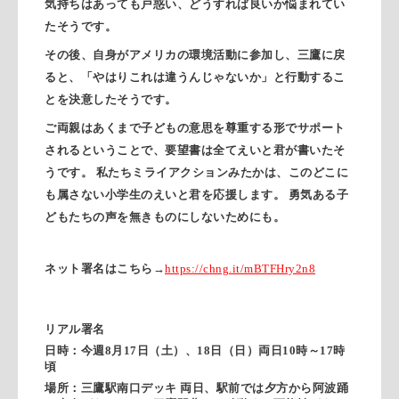
気持ちはあっても戸惑い、どうすれば良いか悩まれてい
たそうです。
その後、自身がアメリカの環境活動に参加し、三鷹に戻
ると、「やはりこれは違うんじゃないか」と行動するこ
とを決意したそうです。
ご両親はあくまで子どもの意思を尊重する形でサポート
されるということで、要望書は全てえいと君が書いたそ
うです。 私たちミライアクションみたかは、このどこに
も属さない小学生のえいと君を応援します。 勇気ある子
どもたちの声を無きものにしないためにも。
ネット署名はこちら→
https://chng.it/mBTFHry2n8
リアル署名
日時：今週8月17日（土）、18日（日）両日10時～17時
頃
場所：三鷹駅南口デッキ 両日、駅前では夕方から阿波踊